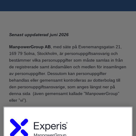
Senast uppdaterad juni 2026
ManpowerGroup AB
, med säte på Evenemangsgatan 21,
169 79 Solna, Stockholm, är personuppgiftsansvarig och
bestämmer vilka personuppgifter som måste samlas in från
de registrerade samt ändamålen och medlen för insamlingen
av personuppgifter. Dessutom kan personuppgifter
behandlas eller gemensamt kontrolleras av dotterbolag till
den personuppgiftsansvarige, som anges längst ner på
denna sida (även gemensamt kallade ”ManpowerGroup”
eller ”vi”).
Tillämpningsområde
Detta integritetsmeddelande gäller
när ManpowerGroup
behandlar personuppgifter för följande kategorier av