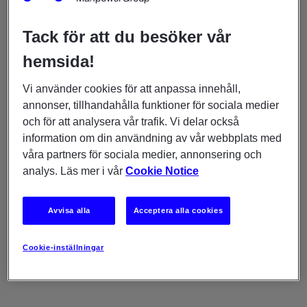
registrerade:
Tack för att du besöker vår
Användare av de webbsidor som listas längst ner på
sidan (”Webbplatserna”).
hemsida!
Representanter för potentiella och befintliga
affärspartners, kunder och leverantörer.
Vi använder cookies för att anpassa innehåll,
Jobbkandidater som vi tillhandahåller
annonser, tillhandahålla funktioner för sociala medier
anställningsrelaterade möjligheter och tjänster till.
och för att analysera vår trafik. Vi delar också
Individer som vi tillhandahåller omställnings- eller
information om din användning av vår webbplats med
karriärövergångstjänster till.
våra partners för sociala medier, annonsering och
Detta integritetsmeddelande gäller inte
:
analys. Läs mer i vår
Cookie Notice
Anställda på vårt huvudkontor och i vårt land, som är
personer som är anställda av ManpowerGroup och
Avvisa alla
Acceptera alla cookies
som arbetar direkt för ManpowerGroup och inte direkt
med en ManpowerGroup-kund.
Cookie-inställningar
Våra medarbetare, som är personer som vi anlitar eller
placerar på uppdrag hos en av våra kunder.