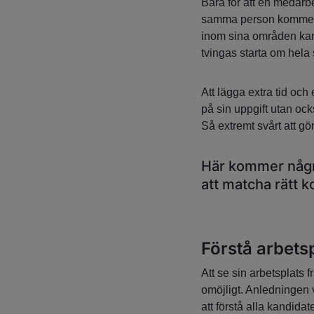
Bara för att en medarbe
samma person kommer a
inom sina områden kan 
tvingas starta om hela 
Att lägga extra tid och
på sin uppgift utan ock
Så extremt svårt att gö
Här kommer några
att matcha rätt k
Förstå arbets
Att se sin arbetsplats f
omöjligt. Anledningen va
att förstå alla kandida