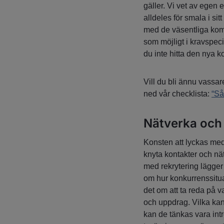
gäller. Vi vet av egen 
alldeles för smala i sit
med de väsentliga komp
som möjligt i kravspec
du inte hitta den nya k
Vill du bli ännu vassa
ned vår checklista:
“Så
Nätverka och
Konsten att lyckas med 
knyta kontakter och nät
med rekrytering lägger
om hur konkurrenssitua
det om att ta reda på v
och uppdrag. Vilka kan
kan de tänkas vara int