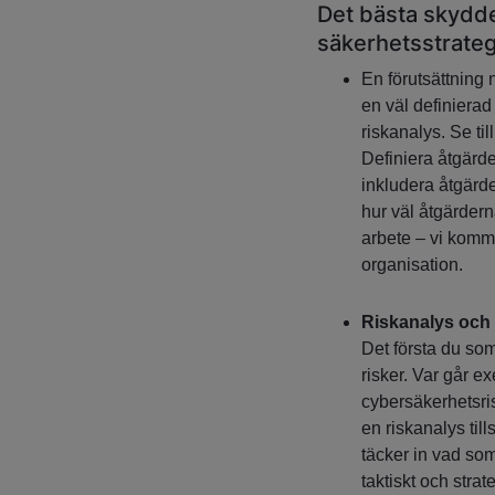
Det bästa skydde
säkerhetsstrateg
En förutsättning
en väl definierad
riskanalys. Se til
Definiera åtgärde
inkludera åtgärde
hur väl åtgärdern
arbete – vi komme
organisation.
Riskanalys och
Det första du so
risker. Var går 
cybersäkerhetsris
en riskanalys ti
täcker in vad so
taktiskt och strat