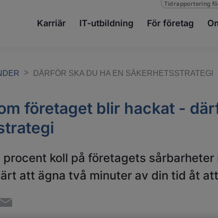
Tidrapportering fö
Karriär
IT-utbildning
För företag
Om
ENDER
DÄRFÖR SKA DU HA EN SÄKERHETSSTRATEGI
om företaget blir hackat - där
trategi
procent koll på företagets sårbarheter n
ärt att ägna två minuter av din tid åt at