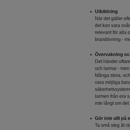
Utbildning
När det gäller ef
det kan vara svårt
relevant för alla o
brandövning - me
Övervakning oc
Det händer oftar
och larmar - men 
Många stora, oc
vara möjliga bar
säkerhetssystemen.
larmen från era 
inte långt om det 
Gör inte allt på
Ta små steg åt rät