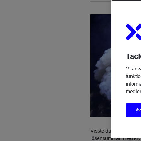
Tack
Vi anv
funktio
inform
medier
Av
Visste du att organiser
lösensumman med krypt