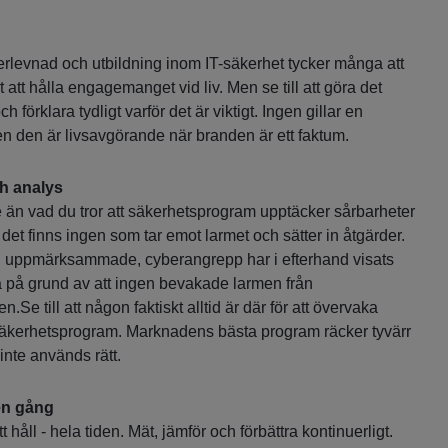
terlevnad och utbildning inom IT-säkerhet tycker många att
 att hålla engagemanget vid liv. Men se till att göra det
ch förklara tydligt varför det är viktigt. Ingen gillar en
n den är livsavgörande när branden är ett faktum.
h analys
e än vad du tror att säkerhetsprogram upptäcker sårbarheter
det finns ingen som tar emot larmet och sätter in åtgärder.
h uppmärksammade, cyberangrepp har i efterhand visats
a på grund av att ingen bevakade larmen från
Se till att någon faktiskt alltid är där för att övervaka
säkerhetsprogram. Marknadens bästa program räcker tyvärr
inte används rätt.
 en gång
t håll - hela tiden. Mät, jämför och förbättra kontinuerligt.