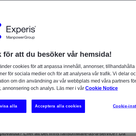
 för att du besöker vår hemsida!
änder cookies för att anpassa innehåll, annonser, tillhandahålla
ner för sociala medier och för att analysera vår trafik. Vi delar o
ation om din användning av vår webbplats med våra partners för
, annonsering och analys. Läs mer i vår
Cookie Notice
visa alla
Acceptera alla cookies
Cookie-inst
ade hackers har callcenters för att hjälpa företag att betala
ovaluta? Eller att det finns ransomware-as-a-service? Då