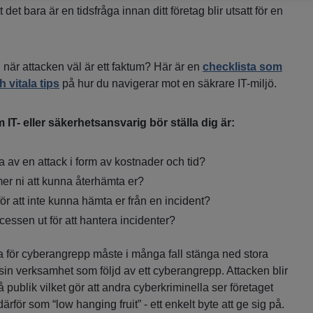
det bara är en tidsfråga innan ditt företag blir utsatt för en
ad när attacken väl är ett faktum? Här är en
checklista som
 vitala tips
på hur du navigerar mot en säkrare IT-miljö.
T- eller säkerhetsansvarig bör ställa dig är:
rna av en attack i form av kostnader och tid?
r ni att kunna återhämta er?
ör att inte kunna hämta er från en incident?
cessen ut för att hantera incidenter?
ta för cyberangrepp måste i många fall stänga ned stora
 sin verksamhet som följd av ett cyberangrepp. Attacken blir
 publik vilket gör att andra cyberkriminella ser företaget
rför som “low hanging fruit” - ett enkelt byte att ge sig på.