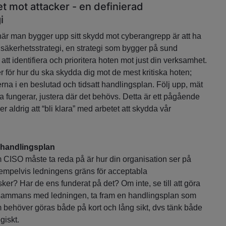
t mot attacker - en definierad
i
 när man bygger upp sitt skydd mot cyberangrepp är att ha
 säkerhetsstrategi, en strategi som bygger på sund
l att identifiera och prioritera hoten mot just din verksamhet.
r för hur du ska skydda dig mot de mest kritiska hoten;
rna i en beslutad och tidsatt handlingsplan. Följ upp, mät
a fungerar, justera där det behövs. Detta är ett pågående
r aldrig att “bli klara” med arbetet att skydda vår
 handlingsplan
m CISO måste ta reda på är hur din organisation ser på
exempelvis ledningens gräns för acceptabla
ker? Har de ens funderat på det? Om inte, se till att göra
llsammans med ledningen, ta fram en handlingsplan som
m behöver göras både på kort och lång sikt, dvs tänk både
egiskt.