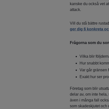
kanske du också vet att 
attack.
Vill du stå bättre rust
ger dig 6 konkreta och
Frågorna som du som I
Vilka blir följde
Hur snabbt komme
Var går gränsen f
Exakt hur ser pro
Företag som blir utsat
delar av, om inte hela,
även i många fall också
som skadeskjutet och dä