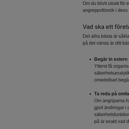
Om du blivit utsatt för
angreppsförsök i dess 
Vad ska ett föret
Det allra bästa är såkl
på det värsta är ditt bä
Begär in extern 
Ytterst få organi
säkerhetsanalytik
omedelbart begär
Ta reda på omfa
Om angriparna har
gjort ändringar i
säkerhetsfunktion
på är exakt vad d