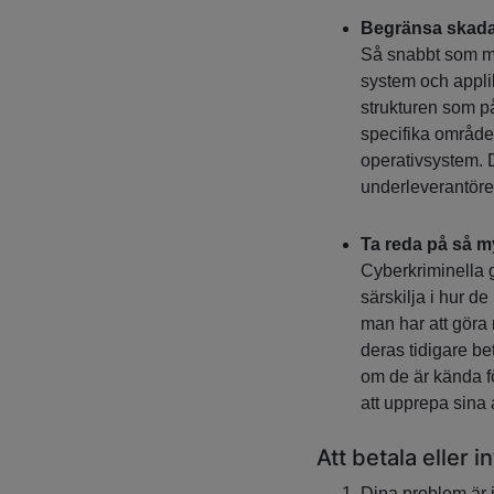
Begränsa skada
Så snabbt som mö
system och applik
strukturen som på
specifika områden
operativsystem. De
underleverantörer
Ta reda på så m
Cyberkriminella g
särskilja i hur d
man har att göra
deras tidigare be
om de är kända fö
att upprepa sina
Att betala eller 
Dina problem är i