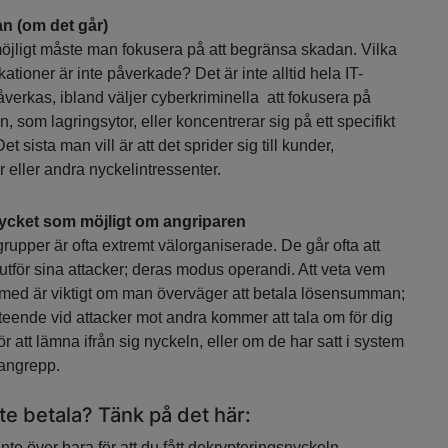
n (om det går)
jligt måste man fokusera på att begränsa skadan. Vilka
ationer är inte påverkade? Det är inte alltid hela IT-
verkas, ibland väljer cyberkriminella att fokusera på
, som lagringsytor, eller koncentrerar sig på ett specifikt
t sista man vill är att det sprider sig till kunder,
 eller andra nyckelintressenter.
ycket som möjligt om angriparen
rupper är ofta extremt välorganiserade. De går ofta att
e utför sina attacker; deras modus operandi. Att veta vem
 med är viktigt om man överväger att betala lösensumman;
teende vid attacker mot andra kommer att tala om för dig
r att lämna ifrån sig nyckeln, eller om de har satt i system
 angrepp.
inte betala? Tänk på det här:
nte över bara för att du fått dekrypteringsnyckeln