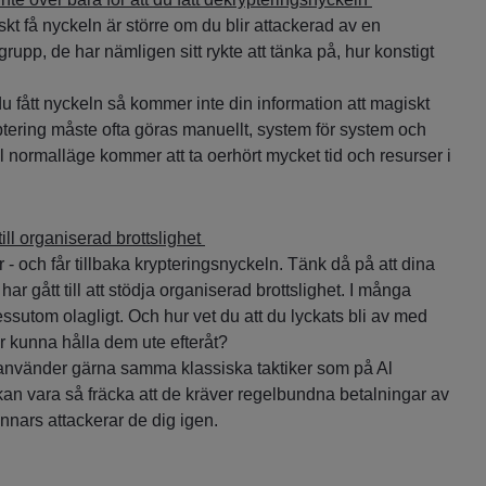
skt få nyckeln är större om du blir attackerad av en
rupp, de har nämligen sitt rykte att tänka på, hur konstigt
du fått nyckeln så kommer inte din information att magiskt
tering måste ofta göras manuellt, system för system och
ill normalläge kommer att ta oerhört mycket tid och resurser i
ill organiserad brottslighet
r - och får tillbaka krypteringsnyckeln. Tänk då på att dina
ar gått till att stödja organiserad brottslighet. I många
essutom olagligt. Och hur vet du att du lyckats bli av med
 kunna hålla dem ute efteråt?
använder gärna samma klassiska taktiker som på Al
kan vara så fräcka att de kräver regelbundna betalningar av
annars attackerar de dig igen.