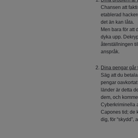
Chansen att fakti
etablerad hackerg
det än kan låta.
Men bara för att 
dyka upp. Dekryp
återställningen t
anspråk.
Dina pengar går t
Säg att du betala
pengar oavkortat h
länder är detta d
dem, och kommer
Cyberkriminella 
Capones tid; de 
dig, för “skydd”, 