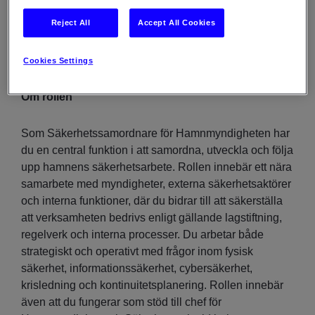
Reject All
Accept All Cookies
Cookies Settings
Om rollen
Som Säkerhetssamordnare för Hamnmyndigheten har
du en central funktion i att samordna, utveckla och följa
upp hamnens säkerhetsarbete. Rollen innebär ett nära
samarbete med myndigheter, externa säkerhetsaktörer
och interna funktioner, där du bidrar till att säkerställa
att verksamheten bedrivs enligt gällande lagstiftning,
regelverk och interna processer. Du arbetar både
strategiskt och operativt med frågor inom fysisk
säkerhet, informationssäkerhet, cybersäkerhet,
krisledning och kontinuitetsplanering. Rollen innebär
även att du fungerar som stöd till chef för