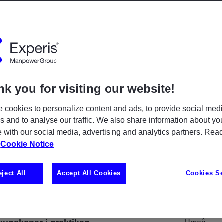
k you for visiting our website!
 cookies to personalize content and ads, to provide social med
teg och arbeta med avancerade
es and to analyse our traffic. We also share information about yo
knologisk miljö inom
te with our social media, advertising and analytics partners. Re
? Genom Experis Academy får du
r
Cookie Notice
lda dig inom systemsäkerhet.
tar i november och genomförs på
eject All
Accept All Cookies
Cookies Se
 avslutad utbildning följer en 12
seringsperiod hos vår
LOCATI
 Umeå, där du får utvecklas vidare