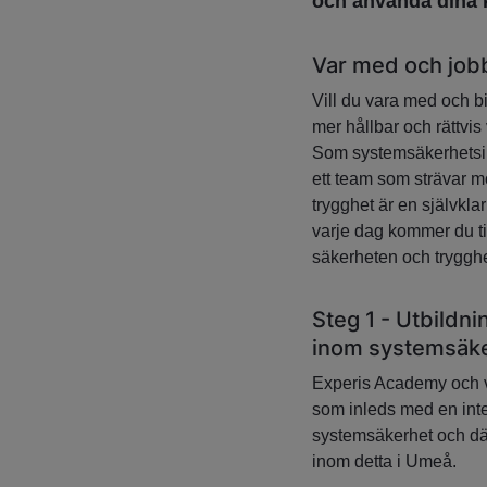
och använda dina k
Var med och jobb
Vill du vara med och bi
mer hållbar och rättvi
Som systemsäkerhetsin
ett team som strävar m
trygghet är en självkla
varje dag kommer du ti
säkerheten och trygghe
Steg 1 - Utbildn
inom systemsäk
Experis Academy och vå
som inleds med en int
systemsäkerhet och där
inom detta i Umeå.