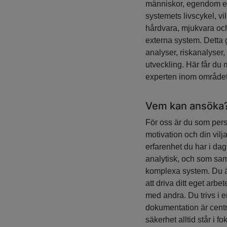
människor, egendom ell
systemets livscykel, vi
hårdvara, mjukvara oc
externa system. Detta g
analyser, riskanalyser
utveckling. Här får du 
experten inom området
Vem kan ansöka
För oss är du som person
motivation och din vilj
erfarenhet du har i da
analytisk, och som samt
komplexa system. Du ä
att driva ditt eget arb
med andra. Du trivs i e
dokumentation är centr
säkerhet alltid står i fo