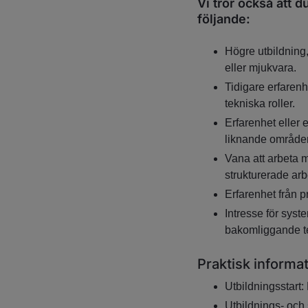
Vi tror också att d
följande:
Högre utbildning,
eller mjukvara.
Tidigare erfarenh
tekniska roller.
Erfarenhet eller
liknande område
Vana att arbeta 
strukturerade arb
Erfarenhet från pr
Intresse för syst
bakomliggande te
Praktisk informa
Utbildningsstart
Utbildnings- och