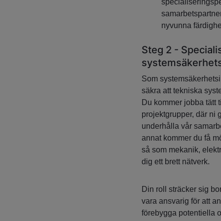
specialiseringsp
samarbetspartner,
nyvunna färdighet
Steg 2 - Special
systemsäkerhets
Som systemsäkerhetsin
säkra att tekniska sys
Du kommer jobba tätt 
projektgrupper, där ni
underhålla vår samarbe
annat kommer du få möjl
så som mekanik, elektr
dig ett brett nätverk.
Din roll sträcker sig bo
vara ansvarig för att a
förebygga potentiella