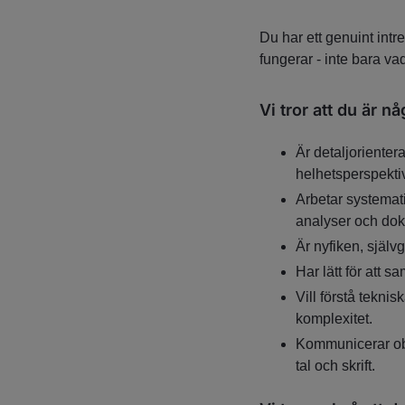
Du har ett genuint intre
fungerar - inte bara vad
Vi tror att du är n
Är detaljorientera
helhetsperspektiv
Arbetar systemati
analyser och dok
Är nyfiken, själ
Har lätt för att 
Vill förstå tekni
komplexitet.
Kommunicerar ob
tal och skrift.