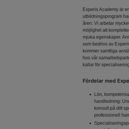
Experis Academy är en
utbildningsprogram har
åren. Vi arbetar mycke
möjlighet att komplett
mjuka egenskaper. Anst
som bedrivs av Experi
kommer samtliga anstä
hos vår samarbetspartn
kallar för specialiserin
Fördelar med Exp
Lön, kompetensut
handledning: Und
konsult på ditt s
professionell ha
Specialiseringspe