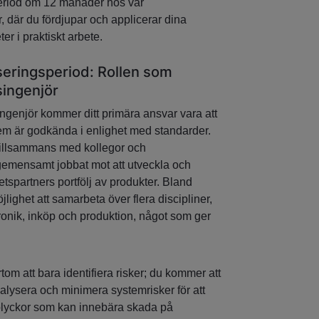
eriod om 12 månader hos vår
 där du fördjupar och applicerar dina
er i praktiskt arbete.
iseringsperiod: Rollen som
ingenjör
genjör kommer ditt primära ansvar vara att
tem är godkända i enlighet med standarder.
tillsammans med kollegor och
 gemensamt jobbat mot att utveckla och
tspartners portfölj av produkter. Bland
ighet att samarbeta över flera discipliner,
onik, inköp och produktion, något som ger
rtom att bara identifiera risker; du kommer att
nalysera och minimera systemrisker för att
 olyckor som kan innebära skada på