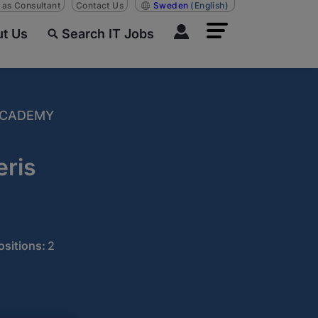
n as Consultant
Contact Us
Sweden
(English)
t Us
Search IT Jobs
 ACADEMY
eris
sitions:
2