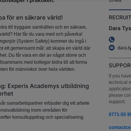
unskaper i praktiken.
Umeå
a för en säkrare värld!
RECRUI
dra till tryggare samhällen och en säkrare,
Dara Tys
s värld? Här får du vara med och påverka!
genjör (System Safety) kommer du ingå i
dara.
ot ett gemensamt mål: att skapa en värld där
rhet. Du får vara en del av något större och
llsammans med kollegor bidra till att forma
SUPPOR
ten för människor över hela världen.
If you have
technical 
ing: Experis Academys utbildning
application
erhet
please cont
support:
r samarbetspartner erbjuder dig ett arbete
ensivutbildning inom områden för
0771-55 9
efter konsultuppdrag och specialisering
contactc