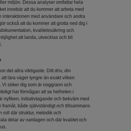
er miljön. Dessa analyser omfattar hela
lket innebär att du kommer att arbeta med
h interaktionen med användare och andra
ör också att du kommer att grotta ned dig i
, dokumentation, kvalitetssäkring och
möjlighet att landa, utvecklas och bli
.
?
 det allra viktigaste. Ditt driv, din
a att lära väger tyngre än exakt vilken
g. Vi söker dig som är noggrann och
idigt har förmågan att se helheten i
r nyfiken, initiativtagande och bekväm med
ete framåt, både självständigt och tillsammans
n roll där struktur, metodik och
ala delar av vardagen och där kvalitet och
kus.