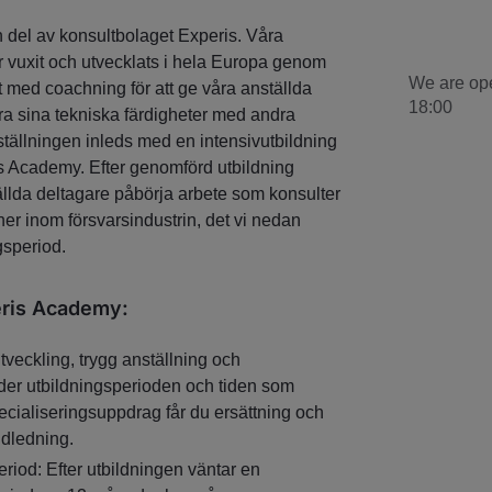
 del av konsultbolaget Experis. Våra
 vuxit och utvecklats i hela Europa genom
We are op
t med coachning för att ge våra anställda
18:00
era sina tekniska färdigheter med andra
ällningen inleds med en intensivutbildning
s Academy. Efter genomförd utbildning
llda deltagare påbörja arbete som konsulter
er inom försvarsindustrin, det vi nedan
gsperiod.
eris Academy:
veckling, trygg anställning och
er utbildningsperioden och tiden som
pecialiseringsuppdrag får du ersättning och
ndledning.
riod: Efter utbildningen väntar en