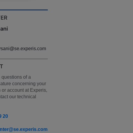
TER
ani
tysani@se.experis.com
T
 questions of a 
nature concerning your 
 or account at Experis, 
act our technical 
9 20
enter@se.experis.com