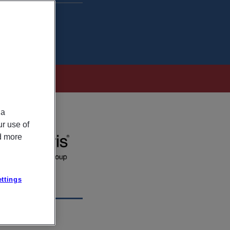
ia
ur use of
ad more
ttings
ON