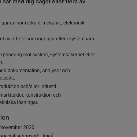
u har med dig något eller flera av
 gärna inom teknik, mekanik, elektronik
et av arbete som ingenjör eller i systemnära
 exponering mot system, systemsäkerhet eller
n.
med dokumentation, analyser och
etssätt.
oduktion och/eller industri.
emarkitektur, konstruktion och
kniska lösningar.
tion
: November 2026.
 specialiseringsort: Umeå.