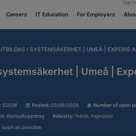
Sign i
Careers
IT Education
For Employers
Abou
UTBILDAS I SYSTEMSÄKERHET | UMEÅ | EXPERIS
 systemsäkerhet | Umeå | Exp
:
52036
Posted:
05/06/2026
Number of open po
nt:
Konsultuppdrag
Industry:
Teknik, Ingenjörer
 soon as possible